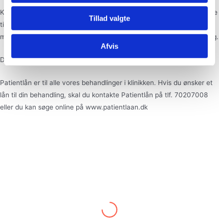
annoncer, til at vise dig funktioner til sociale medier og til
at analysere vores trafik. Vi deler også oplysninger om
Klinik Assana har indgået samarbejde med Patientlån. Du kan nu låne
Tillad valgte
din brug af vores hjemmeside med vores partnere inden
til dine behandlinger, som er rentefrit og kan betales over flere
for sociale medier, annonceringspartnere og
måneder. Det er nemt, hurtig og gratis at ansøge om lånefinansiering.
Afvis
analysepartnere. Vores partnere kan kombinere disse
data med andre oplysninger, du har givet dem, eller som
Du bestemmer selv om du vil afdrage over 12, 24 eller 36 måneder.
de har indsamlet fra din brug af deres tjenester.
Patientlån er til alle vores behandlinger i klinikken. Hvis du ønsker et
lån til din behandling, skal du kontakte Patientlån på tlf. 70207008
eller du kan søge online på www.patientlaan.dk
Mullemor
Min første behandling – god information en
følelse af tryghed og ro grundet stor
professionalisme- ikke min sidste behandling hos
Assana😊