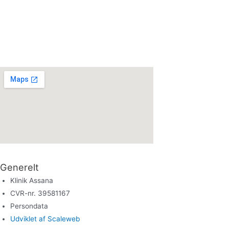
EB
KAN STÆRKT ANBEFALES💖👌 Tusind tak for de
fantastiske behandlinger! Jeg har fået både rynke
reducering og filler hos klinik Assana ♥️ Jeg er
altid tilfreds med det smukke resultat. Assana er
virkelig professionelt, og dygtig til sit job. Hun er
virkelig rar, sød, og ærlig. Du er i trygge hænder
hos Klinik Asaana. Godt resultat til MEGA god
pris🙌 I skal helt klart forbi klinik Asaana, I
Generelt
fortryder ikke 👌
Klinik Assana
CVR-nr. 39581167
Persondata
Malene Brandt
Udviklet af Scaleweb