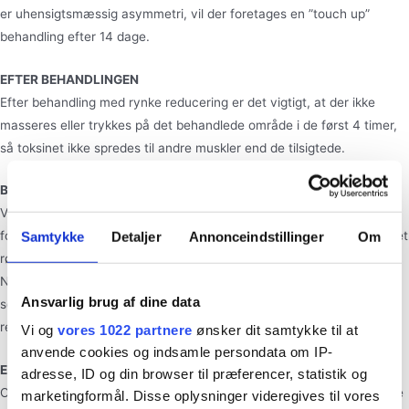
er uhensigtsmæssig asymmetri, vil der foretages en ”touch up”
behandling efter 14 dage.
EFTER BEHANDLINGEN
Efter behandling med rynke reducering er det vigtigt, at der ikke
masseres eller trykkes på det behandlede område i de først 4 timer,
så toksinet ikke spredes til andre muskler end de tilsigtede.
BIVIRKNINGER VED rynke reducering BEHANDLING
Ved behandling med rynke reducering kan der optræde mindre
Samtykke
Detaljer
Annonceindstillinger
Om
forbigående gener i relation til injektionerne. Disse gener kan være let
rødme, hævelse, blå mærker og kløe. Øvrige bivirkninger er sjældne.
Nogle få oplever hovedpine de første par dage og meget sjældent
Ansvarlig brug af dine data
ses forkølelseslignende symptomer kortvarigt. Alvorlige allergiske
reaktioner ses i yderst sjældne tilfælde.
Vi og
vores 1022 partnere
ønsker dit samtykke til at
anvende cookies og indsamle persondata om IP-
EFFEKT AF BEHANDLINGEN
adresse, ID og din browser til præferencer, statistik og
Oftest giver behandlingen en flot og tydelig reduktion i de dynamiske
marketingformål. Disse oplysninger videregives til vores