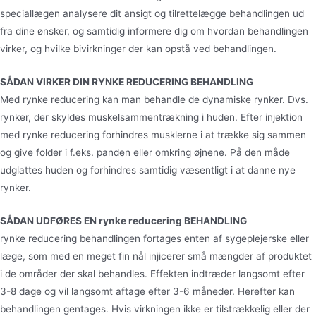
speciallægen analysere dit ansigt og tilrettelægge behandlingen ud
fra dine ønsker, og samtidig informere dig om hvordan behandlingen
virker, og hvilke bivirkninger der kan opstå ved behandlingen.
SÅDAN VIRKER DIN RYNKE REDUCERING BEHANDLING
Med rynke reducering kan man behandle de dynamiske rynker. Dvs.
rynker, der skyldes muskelsammentrækning i huden. Efter injektion
med rynke reducering forhindres musklerne i at trække sig sammen
og give folder i f.eks. panden eller omkring øjnene. På den måde
udglattes huden og forhindres samtidig væsentligt i at danne nye
rynker.
SÅDAN UDFØRES EN rynke reducering BEHANDLING
rynke reducering behandlingen fortages enten af sygeplejerske eller
læge, som med en meget fin nål injicerer små mængder af produktet
i de områder der skal behandles. Effekten indtræder langsomt efter
3-8 dage og vil langsomt aftage efter 3-6 måneder. Herefter kan
behandlingen gentages. Hvis virkningen ikke er tilstrækkelig eller der